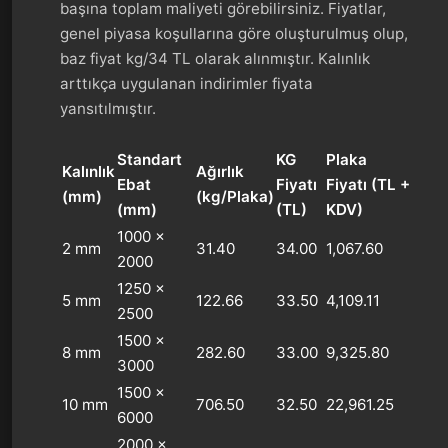
başına toplam maliyeti görebilirsiniz. Fiyatlar,
genel piyasa koşullarına göre oluşturulmuş olup,
baz fiyat kg/34 TL olarak alınmıştır. Kalınlık
arttıkça uygulanan indirimler fiyata
yansıtılmıştır.
Standart
KG
Plaka
Kalınlık
Ağırlık
Ebat
Fiyatı
Fiyatı (TL +
(mm)
(kg/Plaka)
(mm)
(TL)
KDV)
1000 x
2 mm
31.40
34.00
1,067.60
2000
1250 x
5 mm
122.66
33.50
4,109.11
2500
1500 x
8 mm
282.60
33.00
9,325.80
3000
1500 x
10 mm
706.50
32.50
22,961.25
6000
2000 x