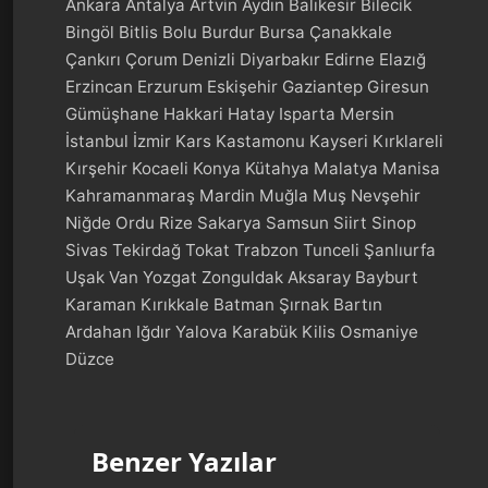
Ankara Antalya Artvin Aydın Balıkesir Bilecik
Bingöl Bitlis Bolu Burdur Bursa Çanakkale
Çankırı Çorum Denizli Diyarbakır Edirne Elazığ
Erzincan Erzurum Eskişehir Gaziantep Giresun
Gümüşhane Hakkari Hatay Isparta Mersin
İstanbul İzmir Kars Kastamonu Kayseri Kırklareli
Kırşehir Kocaeli Konya Kütahya Malatya Manisa
Kahramanmaraş Mardin Muğla Muş Nevşehir
Niğde Ordu Rize Sakarya Samsun Siirt Sinop
Sivas Tekirdağ Tokat Trabzon Tunceli Şanlıurfa
Uşak Van Yozgat Zonguldak Aksaray Bayburt
Karaman Kırıkkale Batman Şırnak Bartın
Ardahan Iğdır Yalova Karabük Kilis Osmaniye
Düzce
Benzer Yazılar