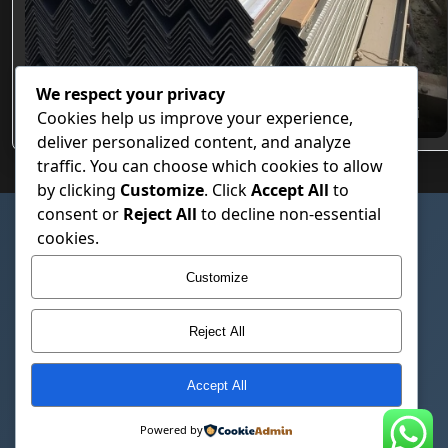
We respect your privacy
Özel Hadve Tasarımlı Beton Altı Trapez Sac Modelleri
Cookies help us improve your experience,
deliver personalized content, and analyze
traffic. You can choose which cookies to allow
by clicking
Customize
. Click
Accept All
to
consent or
Reject All
to decline non-essential
SAYFALAR
cookies.
Çerez Politikası
Customize
Gizlilik Politikası
Hakkımızda
Reject All
İletişim
Kullanım Şartları
Accept All
© 2026 Trapez Sac Fiyatlari – Trapezsacfiyatlari.com.tr. Tüm hakları
Powered by
saklıdır.