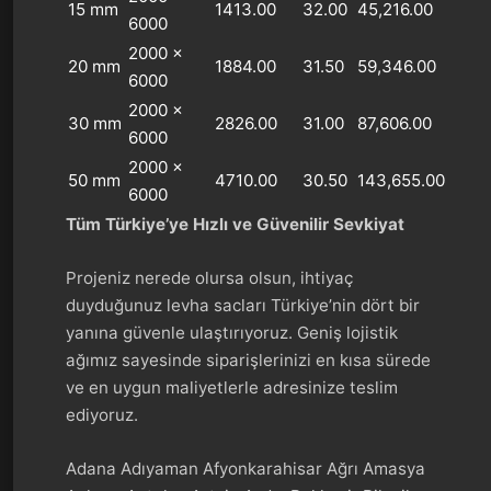
15 mm
1413.00
32.00
45,216.00
6000
2000 x
20 mm
1884.00
31.50
59,346.00
6000
2000 x
30 mm
2826.00
31.00
87,606.00
6000
2000 x
50 mm
4710.00
30.50
143,655.00
6000
Tüm Türkiye’ye Hızlı ve Güvenilir Sevkiyat
Projeniz nerede olursa olsun, ihtiyaç
duyduğunuz levha sacları Türkiye’nin dört bir
yanına güvenle ulaştırıyoruz. Geniş lojistik
ağımız sayesinde siparişlerinizi en kısa sürede
ve en uygun maliyetlerle adresinize teslim
ediyoruz.
Adana Adıyaman Afyonkarahisar Ağrı Amasya