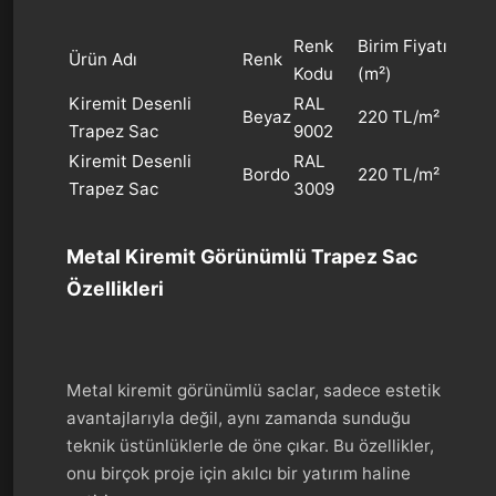
Renk
Birim Fiyatı
Ürün Adı
Renk
Kodu
(m²)
Kiremit Desenli
RAL
Beyaz
220 TL/m²
Trapez Sac
9002
Kiremit Desenli
RAL
Bordo
220 TL/m²
Trapez Sac
3009
Metal Kiremit Görünümlü Trapez Sac
Özellikleri
Metal kiremit görünümlü saclar, sadece estetik
avantajlarıyla değil, aynı zamanda sunduğu
teknik üstünlüklerle de öne çıkar. Bu özellikler,
onu birçok proje için akılcı bir yatırım haline