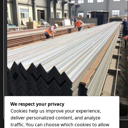
We respect your privacy
Özel Hadve Tasarımlı Beton Altı Trapez Sac Modelleri
Cookies help us improve your experience,
deliver personalized content, and analyze
traffic. You can choose which cookies to allow