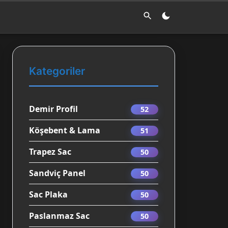
Kategoriler
Demir Profil
52
Köşebent & Lama
51
Trapez Sac
50
Sandviç Panel
50
Sac Plaka
50
Paslanmaz Sac
50