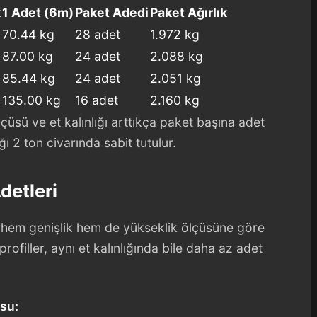
k
1 Adet (6m)
Paket Adedi
Paket Ağırlık
70.44 kg
28 adet
1.972 kg
87.00 kg
24 adet
2.088 kg
85.44 kg
24 adet
2.051 kg
135.00 kg
16 adet
2.160 kg
çüsü ve et kalınlığı arttıkça paket başına adet
ı 2 ton civarında sabit tutulur.
detleri
, hem genişlik hem de yükseklik ölçüsüne göre
ofiller, aynı et kalınlığında bile daha az adet
su: