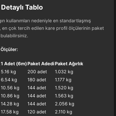
 Detaylı Tablo
ygın kullanımları nedeniyle en standartlaşmış
 en çok tercih edilen kare profil ölçülerinin paket
bulabilirsiniz.
Ölçüler:
k
1 Adet (6m)
Paket Adedi
Paket Ağırlık
5.16 kg
200 adet
1.032 kg
6.54 kg
180 adet
1.177 kg
10.56 kg
144 adet
1.520 kg
10.86 kg
144 adet
1.563 kg
14.28 kg
144 adet
2.056 kg
17.58 kg
120 adet
2.110 kg