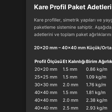
Kare Profil Paket Adetleri
Kare profiller, simetrik yapıları ve ya
paketleme sistemine sahiptir. Aşağıda,
adetlerini ve toplam paket ağırlıklarını 
20×20 mm – 40×40 mm Küçük/Orta 
Profil Ölçüsü
Et Kalınlığı
Birim Ağırlı
20×20 mm
1.5 mm
0.86 kg/m
25×25 mm
1.5 mm
1.09 kg/m
30×30 mm
2.0 mm
1.76 kg/m
40×40 mm
1.5 mm
1.81 kg/m
40×40 mm
2.0 mm
2.38 kg/m
40×40 mm
2.5 mm
2.93 kg/m