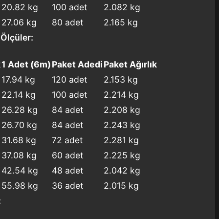
20.82 kg
100 adet
2.082 kg
27.06 kg
80 adet
2.165 kg
lçüler:
k
1 Adet (6m)
Paket Adedi
Paket Ağırlık
17.94 kg
120 adet
2.153 kg
22.14 kg
100 adet
2.214 kg
26.28 kg
84 adet
2.208 kg
26.70 kg
84 adet
2.243 kg
31.68 kg
72 adet
2.281 kg
37.08 kg
60 adet
2.225 kg
42.54 kg
48 adet
2.042 kg
55.98 kg
36 adet
2.015 kg
: