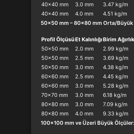
40×40 mm
3.0 mm
3.47 kg/m
40×40 mm
4.0 mm
4.51 kg/m
50×50 mm – 80×80 mm Orta/Büyük Ö
Profil Ölçüsü
Et Kalınlığı
Birim Ağırlı
50×50 mm
2.0 mm
2.99 kg/m
50×50 mm
2.5 mm
3.69 kg/m
50×50 mm
3.0 mm
4.38 kg/m
60×60 mm
2.5 mm
4.45 kg/m
60×60 mm
3.0 mm
5.28 kg/m
70×70 mm
3.0 mm
6.18 kg/m
80×80 mm
3.0 mm
7.09 kg/m
80×80 mm
4.0 mm
9.33 kg/m
100×100 mm ve Üzeri Büyük Ölçüler