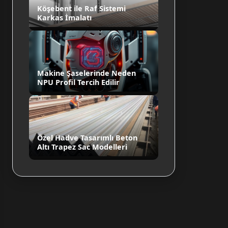
Köşebent ile Raf Sistemi
Karkas İmalatı
Makine Şaselerinde Neden
NPU Profil Tercih Edilir
Özel Hadve Tasarımlı Beton
Altı Trapez Sac Modelleri