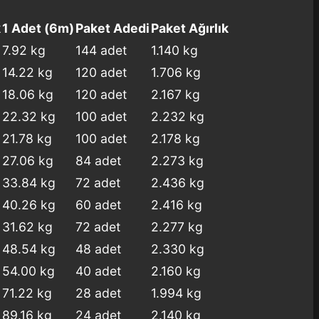
k
1 Adet (6m)
Paket Adedi
Paket Ağırlık
7.92 kg
144 adet
1.140 kg
14.22 kg
120 adet
1.706 kg
18.06 kg
120 adet
2.167 kg
22.32 kg
100 adet
2.232 kg
21.78 kg
100 adet
2.178 kg
27.06 kg
84 adet
2.273 kg
33.84 kg
72 adet
2.436 kg
40.26 kg
60 adet
2.416 kg
31.62 kg
72 adet
2.277 kg
48.54 kg
48 adet
2.330 kg
54.00 kg
40 adet
2.160 kg
71.22 kg
28 adet
1.994 kg
89.16 kg
24 adet
2.140 kg