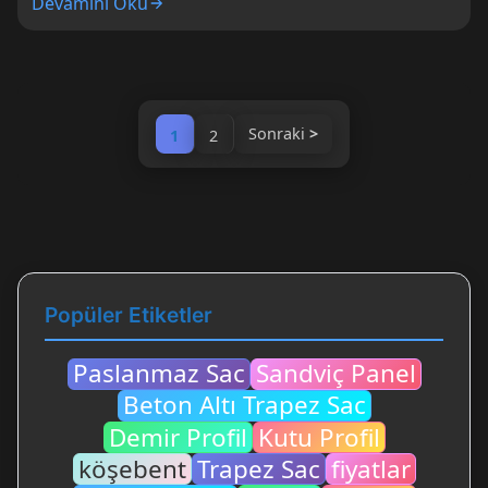
Devamını Oku
Sonraki
1
2
Popüler Etiketler
Paslanmaz Sac
Sandviç Panel
Beton Altı Trapez Sac
Demir Profil
Kutu Profil
köşebent
Trapez Sac
fiyatlar