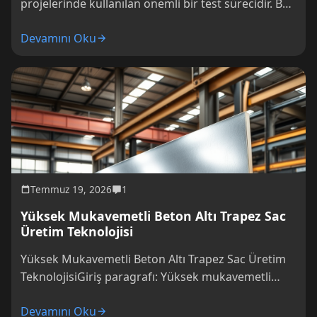
projelerinde kullanılan önemli bir test sürecidir. Bu
testler, beton altı trapez sac?
Devamını Oku
Temmuz 19, 2026
1
Yüksek Mukavemetli Beton Altı Trapez Sac
Üretim Teknolojisi
Yüksek Mukavemetli Beton Altı Trapez Sac Üretim
TeknolojisiGiriş paragrafı: Yüksek mukavemetli
beton altı trapez sac üretim teknolojisi, inşa
Devamını Oku