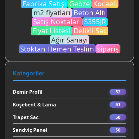
Fabrika Satışı
Gebze
Kocaeli
m2 fiyatları
Beton Altı
Satış Noktaları
S355JR
Fiyat Listesi
Delikli Sac
Ağır Sanayi
Stoktan Hemen Teslim
sipariş
Kategoriler
Demir Profil
52
Köşebent & Lama
51
Trapez Sac
50
Sandviç Panel
50