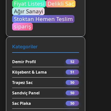
Fiyat Listesi
Delikli Sac
Ağır Sanayi
Stoktan Hemen Teslim
sipariş
Kategoriler
Demir Profil
52
Köşebent & Lama
51
Trapez Sac
50
Sandviç Panel
50
Sac Plaka
50