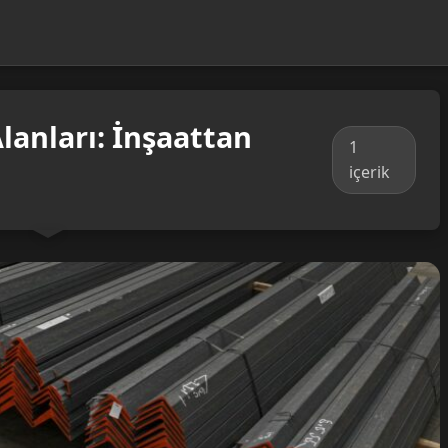
lanları: İnşaattan
1
içerik