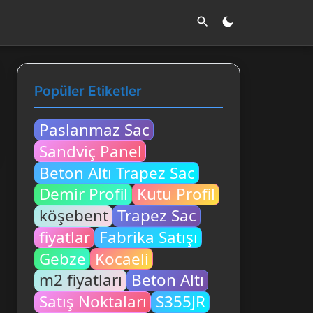
Popüler Etiketler
Paslanmaz Sac
Sandviç Panel
Beton Altı Trapez Sac
Demir Profil
Kutu Profil
köşebent
Trapez Sac
fiyatlar
Fabrika Satışı
Gebze
Kocaeli
m2 fiyatları
Beton Altı
Satış Noktaları
S355JR