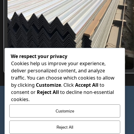
We respect your privacy
Özel Hadve Tasarımlı Beton Altı Trapez Sac Modelleri
Cookies help us improve your experience,
deliver personalized content, and analyze
traffic. You can choose which cookies to allow
by clicking
Customize
. Click
Accept All
to
consent or
Reject All
to decline non-essential
SAYFALAR
cookies.
Çerez Politikası
Customize
Gizlilik Politikası
Hakkımızda
Reject All
İletişim