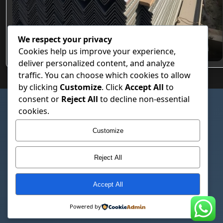
We respect your privacy
Özel Hadve Tasarımlı Beton Altı Trapez Sac Modelleri
Cookies help us improve your experience,
deliver personalized content, and analyze
traffic. You can choose which cookies to allow
by clicking
Customize
. Click
Accept All
to
consent or
Reject All
to decline non-essential
SAYFALAR
cookies.
Çerez Politikası
Customize
Gizlilik Politikası
Hakkımızda
Reject All
İletişim
Kullanım Şartları
Accept All
© 2026 Trapez Sac Fiyatlari – Trapezsacfiyatlari.com.tr. Tüm hakları
Powered by
saklıdır.