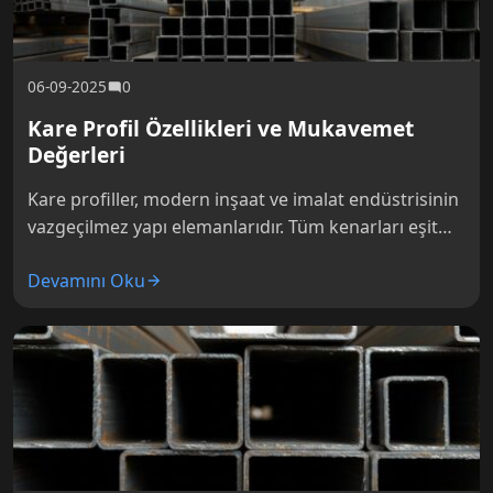
06-09-2025
0
Kare Profil Özellikleri ve Mukavemet
Değerleri
Kare profiller, modern inşaat ve imalat endüstrisinin
vazgeçilmez yapı elemanlarıdır. Tüm kenarları eşit
uzunlukta olan bu profiller, simetrik yapıları
Devamını Oku
sayesinde yük dağılımında üstün performans
gösterir…