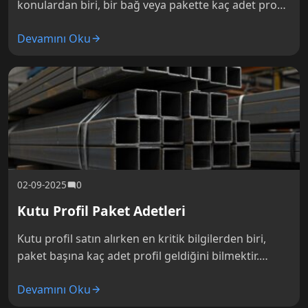
konulardan biri, bir bağ veya pakette kaç adet profil
bulunduğudur. Bağ adetlerini bilmek, doğru
Devamını Oku
malzeme siparişi vermek, depolama…
02-09-2025
0
Kutu Profil Paket Adetleri
Kutu profil satın alırken en kritik bilgilerden biri,
paket başına kaç adet profil geldiğini bilmektir.
Paket adetleri, doğru malzeme siparişi vermenin,
Devamını Oku
depolama alanı planlamanın, nakliye…