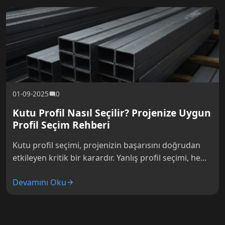
01-09-2025
0
Kutu Profil Nasıl Seçilir? Projenize Uygun
Profil Seçim Rehberi
Kutu profil seçimi, projenizin başarısını doğrudan
etkileyen kritik bir karardır. Yanlış profil seçimi, hem
güvenlik risklerine hem de gereksiz maliyet
Devamını Oku
artışlarına yol açabilir. Doğru ölçü,…