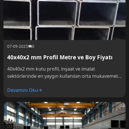
07-09-2025
0
40x40x2 mm Profil Metre ve Boy Fiyatı
40x40x2 mm kutu profil, inşaat ve imalat
sektörlerinde en yaygın kullanılan orta mukavemetli
yapısal elemanlardır. 2 mm et kalınlığı, hem
Devamını Oku
ekonomik fiyat hem de yeterli…