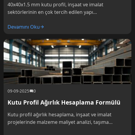
40x40x1.5 mm kutu profil, inşaat ve imalat
sektörlerinin en çok tercih edilen yapı
malzemelerinden biridir. Kompakt boyutları,
Devamını Oku
ekonomik fiyat avantajı ve yeterli mukavemet
değerleriyle mobilya…
09-09-2025
0
Kutu Profil Ağırlık Hesaplama Formülü
Kutu profil ağırlık hesaplama, inşaat ve imalat
projelerinde malzeme maliyet analizi, taşıma
kapasitesi belirleme ve lojistik planlama için kritik