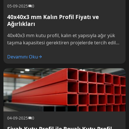
05-09-2025
0
40x40x3 mm Kalın Profil Fiyatı ve
Ağırlıkları
40x40x3 mm kutu profil, kalın et yapısıyla ağır yük
taşıma kapasitesi gerektiren projelerde tercih edilen
güçlü bir yapısal elemandır. 3 mm et kalınlığı,
Devamını Oku
standart 1.5…
04-09-2025
0
Siyah Kutu Profil ile Boyalı Kutu Profil