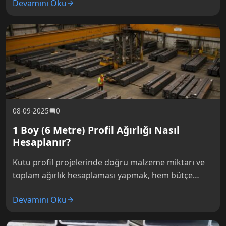
Devamını Oku
öneme sahiptir. Doğru ağırlık hesaplaması yapmak,
…
08-09-2025
0
1 Boy (6 Metre) Profil Ağırlığı Nasıl
Hesaplanır?
Kutu profil projelerinde doğru malzeme miktarı ve
toplam ağırlık hesaplaması yapmak, hem bütçe
planlaması hem de lojistik organizasyon açısından
Devamını Oku
hayati öneme sahiptir. Türkiye’de standart olarak…