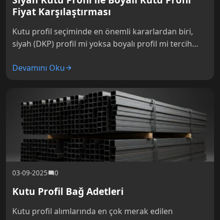
Fiyat Karşılaştırması
Kutu profil seçiminde en önemli kararlardan biri,
siyah (DKP) profil mi yoksa boyalı profil mi tercih
edileceğidir. Bu seçim hem projenin başlangıç
Devamını Oku
maliyetini hem de…
03-09-2025
0
Kutu Profil Bağ Adetleri
Kutu profil alımlarında en çok merak edilen