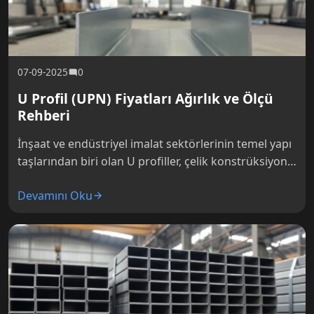
07-09-2025
0
U Profil (UPN) Fiyatları Ağırlık ve Ölçü
Rehberi
İnşaat ve endüstriyel imalat sektörlerinin temel yapı
taşlarından biri olan U profiller, çelik konstrüksiyon
projelerinde, makine imalatında, şasi yapımında ve
Devamını Oku
sayısız taşıyıcı sistemde yaygın olarak…