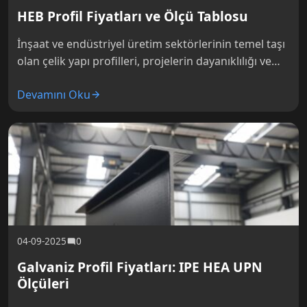
HEB Profil Fiyatları ve Ölçü Tablosu
İnşaat ve endüstriyel üretim sektörlerinin temel taşı
olan çelik yapı profilleri, projelerin dayanıklılığı ve
güvenliği için kritik bir rol oynar. Bu profiller
Devamını Oku
arasında geniş başlıkları…
04-09-2025
0
Galvaniz Profil Fiyatları: IPE HEA UPN
Ölçüleri