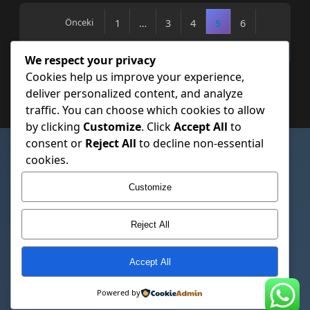
Önceki
1
…
3
4
5
6
Sonraki
We respect your privacy
Cookies help us improve your experience,
deliver personalized content, and analyze
traffic. You can choose which cookies to allow
by clicking
Customize
. Click
Accept All
to
consent or
Reject All
to decline non-essential
SAYFALAR
cookies.
Çerez Politikası
Customize
Gizlilik Politikası
Hakkımızda
Reject All
İletişim
Kullanım Şartları
Accept All
© 2026 Trapez Sac Fiyatlari – Trapezsacfiyatlari.com.tr. Tüm hakları
Powered by
saklıdır.