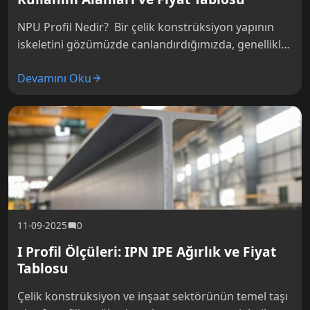
NPU Profil Nedir? Bir çelik konstrüksiyon yapının
iskeletini gözümüzde canlandırdığımızda, genellikle
ana taşıyıcı olarak görev yapan devasa I profiller
Devamını Oku
(NPI) aklımıza gelir. Ancak bu ana…
11-09-2025
0
I Profil Ölçüleri: IPN IPE Ağırlık ve Fiyat
Tablosu
Çelik konstrüksiyon ve inşaat sektörünün temel taşı