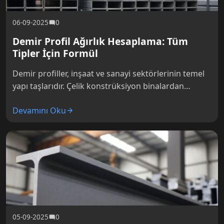
06-09-2025
0
Demir Profil Ağırlık Hesaplama: Tüm
Tipler İçin Formül
Demir profiller, inşaat ve sanayi sektörlerinin temel
yapı taşlarıdır. Çelik konstrüksiyon binalardan
makine imalatına kadar geniş bir alanda kullanılan
Devamını Oku
bu malzemelerin proje aşamasındaki en kritik…
05-09-2025
0