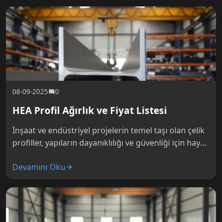
08-09-2025
0
HEA Profil Ağırlık ve Fiyat Listesi
İnşaat ve endüstriyel projelerin temel taşı olan çelik
profiller, yapıların dayanıklılığı ve güvenliği için hayati
bir rol oynar. Bu profiller arasında geniş başlıkları ve
Devamını Oku
hafif…