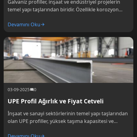
Galvaniz profiller, inşaat ve endüstriyel projelerin
temel yapı taşlarından biridir. Özellikle korozyon
direnci ve uzun ömürlü kullanım avantajları
Devamını Oku
sayesinde dış mekan uygulamalarında ve nemli
ortamlarda…
03-09-2025
0
UPE Profil Ağırlık ve Fiyat Cetveli
İnşaat ve sanayi sektörlerinin temel yapı taşlarından
olan UPE profiller, yüksek taşıma kapasitesi ve
standartlaştırılmış ölçüleri ile projelerde
Devamını Oku
mühendislik kolaylığı sağlar. Özellikle çelik