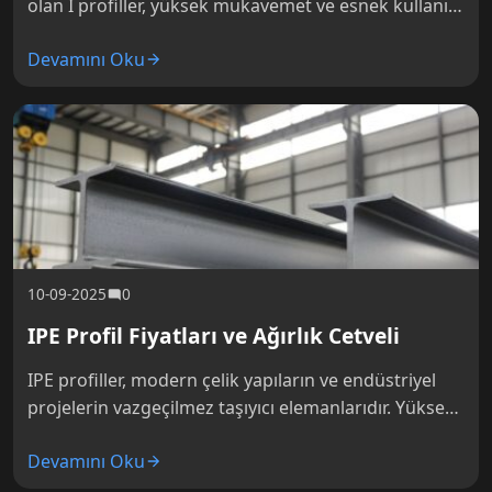
olan I profiller, yüksek mukavemet ve esnek kullanım
alanları ile projelerin vazgeçilmez yapısal
Devamını Oku
elemanlarıdır. Taşıyıcı sistemlerde, endüstriyel
tesislerde,…
10-09-2025
0
IPE Profil Fiyatları ve Ağırlık Cetveli
IPE profiller, modern çelik yapıların ve endüstriyel
projelerin vazgeçilmez taşıyıcı elemanlarıdır. Yüksek
taşıma kapasitesi, standartlaştırılmış ölçüleri ve
Devamını Oku
esnek kullanım olanakları sayesinde mimar ve
mühendislerin öncelikli…