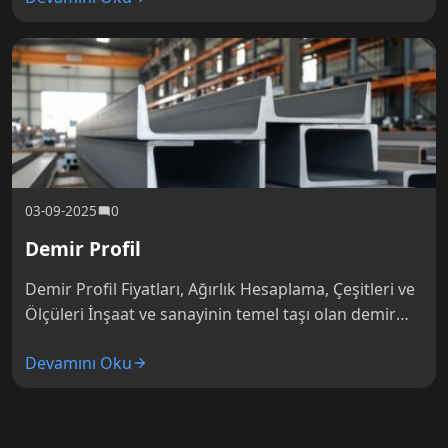
konstrüksiyon yapılar,…
03-09-2025
0
Demir Profil
Demir Profil Fiyatları, Ağırlık Hesaplama, Çeşitleri ve
Ölçüleri İnşaat ve sanayinin temel taşı olan demir
profil, çelik konstrüksiyon yapılardan makine
Devamını Oku
imalatına, en basit raf sistemlerinden…