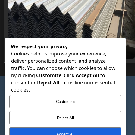
We respect your privacy
Özel Hadve Tasarımlı Beton Altı Trapez Sac Modelleri
Cookies help us improve your experience,
deliver personalized content, and analyze
traffic. You can choose which cookies to allow
by clicking
Customize
. Click
Accept All
to
consent or
Reject All
to decline non-essential
SAYFALAR
cookies.
Çerez Politikası
Customize
Gizlilik Politikası
Hakkımızda
Reject All
İletişim
Kullanım Şartları
Accept All