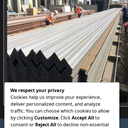
We respect your privacy
Özel Hadve Tasarımlı Beton Altı Trapez Sac Modelleri
Cookies help us improve your experience,
deliver personalized content, and analyze
traffic. You can choose which cookies to allow
by clicking
Customize
. Click
Accept All
to
consent or
Reject All
to decline non-essential
SAYFALAR