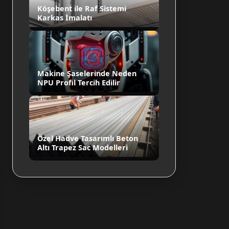
Köşebent ile Raf Sistemi
Karkas İmalatı
Makine Şaselerinde Neden
NPU Profil Tercih Edilir
Özel Hadve Tasarımlı Beton
Altı Trapez Sac Modelleri