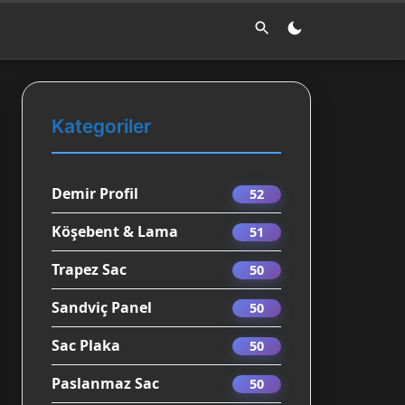
Kategoriler
Demir Profil
52
Köşebent & Lama
51
Trapez Sac
50
Sandviç Panel
50
Sac Plaka
50
Paslanmaz Sac
50