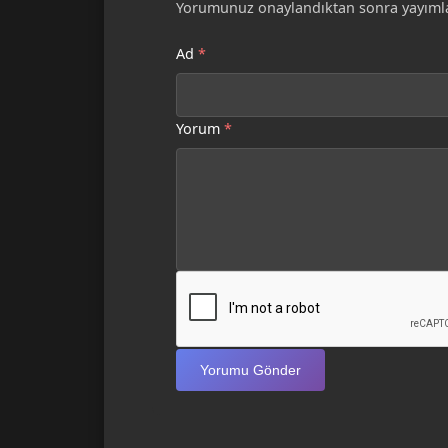
Yorumunuz onaylandıktan sonra yayımla
Ad
*
Yorum
*
Yorumu Gönder