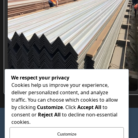
We respect your privacy
Özel Hadve Tasarımlı Beton Altı Trapez Sac Modelleri
Cookies help us improve your experience,
deliver personalized content, and analyze
traffic. You can choose which cookies to allow
by clicking
Customize
. Click
Accept All
to
consent or
Reject All
to decline non-essential
SAYFALAR
cookies.
Çerez Politikası
Customize
Gizlilik Politikası