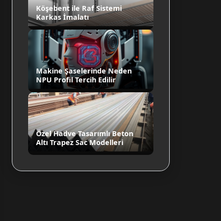
Köşebent ile Raf Sistemi
Karkas İmalatı
Makine Şaselerinde Neden
NPU Profil Tercih Edilir
Özel Hadve Tasarımlı Beton
Altı Trapez Sac Modelleri