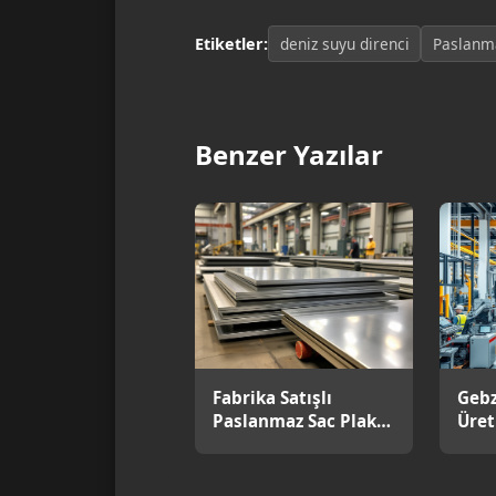
Etiketler:
deniz suyu direnci
Paslanm
Benzer Yazılar
Fabrika Satışlı
Gebz
Paslanmaz Sac Plaka
Üret
Avantajları
Loji