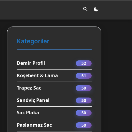
Kategoriler
Demir Profil
52
Köşebent & Lama
51
Trapez Sac
50
Sandviç Panel
50
Sac Plaka
50
Paslanmaz Sac
50