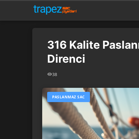
316 Kalite Pasla
Direnci
38
PASLANMAZ SAC