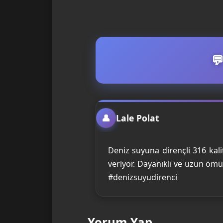
Lale Polat
Deniz suyuna dirençli 316 ka
veriyor. Dayanıklı ve uzun ömür
#denizsuyudirenci
Yorum Yap