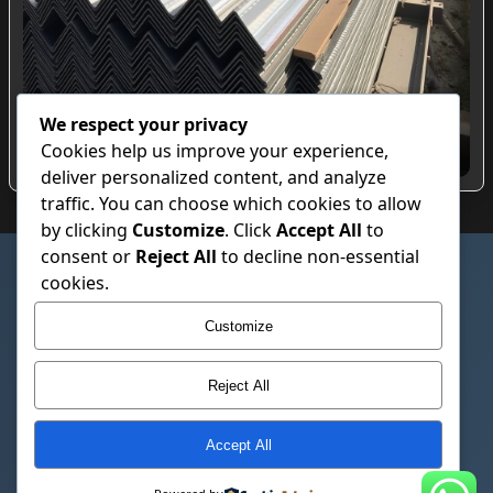
We respect your privacy
Özel Hadve Tasarımlı Beton Altı Trapez Sac
Modelleri
Cookies help us improve your experience,
deliver personalized content, and analyze
traffic. You can choose which cookies to allow
by clicking
Customize
. Click
Accept All
to
consent or
Reject All
to decline non-essential
SAYFALAR
cookies.
Çerez Politikası
Customize
Gizlilik Politikası
Hakkımızda
Reject All
İletişim
Kullanım Şartları
Accept All